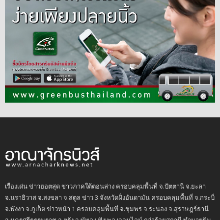
เรื่องเด่น ข่าวฮอตสุด ข่าวภาคใต้ตอนล่าง ครอบคลุมพื้นที่ จ.ปัตตานี จ.ยะลา
จ.นราธิวาส จ.สงขลา จ.สตูล ข่าว 3 จังหวัดฝั่งอันดามัน ครอบคลุมพื้นที่ จ.กระบี่
จ.พังงา จ.ภูเก็ต ข่าวหน้า 1 ครอบคลุมพื้นที่ จ.ชุมพร จ.ระนอง จ.สุราษฎร์ธานี
จ.นครศรีธรรมราช จ.ตรัง จ.พัทลุง ฟังเพลงออนไลน์ กว่าร้อยสถานี ทำนายฝัน