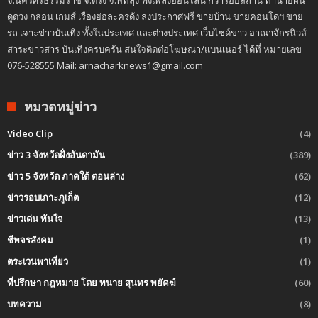
ดูดวง กลอน เกมส์ เรื่องย่อละครดัง ลงประกาศฟรี ขายบ้าน ขายคอนโดฯ ขาย
รถ เจาะข่าวบันเทิง ทั้งในประเทศ และต่างประเทศ เว็บไซด์ข่าว อาณาจักรนิวส์
สาระข่าวสาร บันเทิงครบครัน สนใจติดต่อโฆษณา/แบนเนอร์ ได้ที่ หมายเลข
076-528555 Mail: arnacharknews1@gmail.com
หมวดหมู่ข่าว
Video Clip
(4)
ข่าว 3 จังหวัดฝั่งอันดามัน
(389)
ข่าว 5 จังหวัด ภาคใต้ ตอนล่าง
(62)
ข่าวรอบเกาะภูเก็ต
(12)
ข่าวเด่น ทันใจ
(13)
ชีพจรสังคม
(1)
ตระเวนพาเที่ยว
(1)
ที่ปรึกษา กฎหมาย โดย ทนาย สุนทร พยัคฆ์
(60)
บทความ
(8)