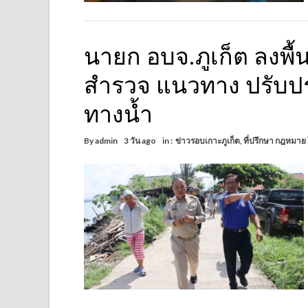
นายก อบจ.ภูเก็ต ลงพื้น
สำรวจ แนวทาง ปรับปร
ทางน้ำ
By
admin
3 วัน ago
in :
ข่าวรอบเกาะภูเก็ต
,
ที่ปรึกษา กฎหมาย