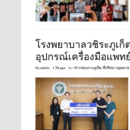
โรงพยาบาลวชิระภูเก็ต ร
อุปกรณ์เครื่องมือแพทย
By
admin
1 วัน ago
in :
ข่าวรอบเกาะภูเก็ต
,
ที่ปรึกษา กฎหมาย