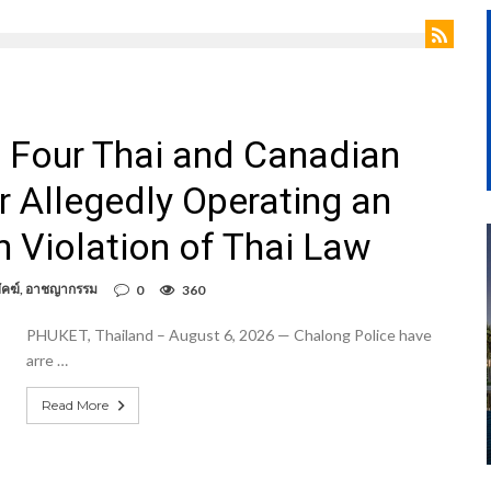
t Four Thai and Canadian
 Allegedly Operating an
n Violation of Thai Law
ัคฆ์
,
อาชญากรรม
0
360
PHUKET, Thailand – August 6, 2026 — Chalong Police have
arre …
Read More