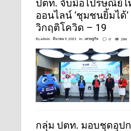
ปตท. จับมือไปรษณีย์ไ
ออนไลน์ ‘ชุมชนยิ้มได้
วิกฤติโควิด – 19
By
admin
มีนาคม 9, 2021
in :
เศรษฐกิจ
0
284
กลุ่ม ปตท. มอบชุดอุป