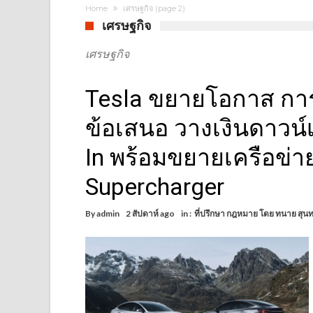
Home
เศรษฐกิจ
(page 2)
เศรษฐกิจ
เศรษฐกิจ
Tesla ขยายโอกาส การเ
ข้อเสนอ วางเงินดาวน์
In พร้อมขยายเครือข่
Supercharger
By
admin
2 สัปดาห์ ago
in :
ที่ปรึกษา กฎหมาย โดย ทนาย สุนท